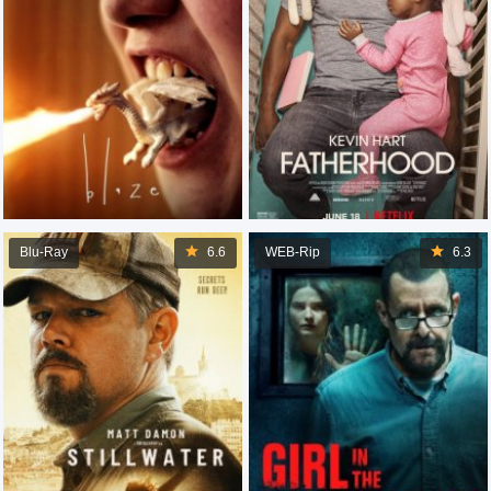
Blu-Ray
6.6
WEB-Rip
6.3