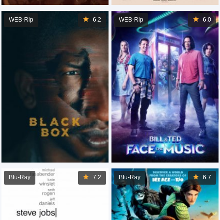
WEB-Rip
6.2
WEB-Rip
6.0
Blu-Ray
7.2
Blu-Ray
6.7