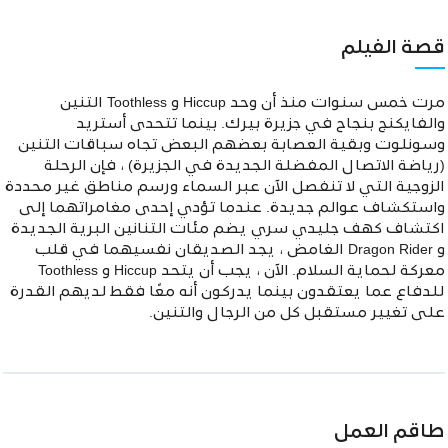
قصة الفيلم
مرت خمس سنوات منذ أن وحد Hiccup و Toothless التنين
والفايكنج بنجاح في جزيرة بيرك. بينما تتحدى أستريد
وسونلوت وبقية العصابة بعضهم البعض تجاه سباقات التنين
(رياضة الاتصال المفضلة الجديدة في الجزيرة) ، فإن الرحلة
الزوجية التي لا تنفصل الآن عبر السماء ورسم مناطق غير محددة
واستكشاف عوالم جديدة. عندما تؤدي إحدى مغامراتهما إلى
اكتشاف كهف جليدي سري يضم مئات التنانين البرية الجديدة
و Dragon Rider الغامض ، يجد الصديقان نفسيهما في قلب
معركة لحماية السلام. الآن ، يجب أن يتحد Hiccup و Toothless
للدفاع عما يعتقدون بينما يدركون أنه معًا فقط لديهم القدرة
على تغيير مستقبل كل من الرجال والتنين.
طاقم العمل