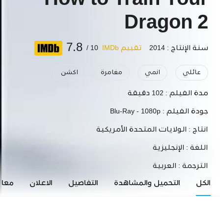
How to Train Your
Dragon 2
7.8
سنة الإنتاج : 2014
تقييم IMDb
10 /
عائلي
انمي
مغامرة
اكشن
مدة الفيلم :
102 دقيقة
جودة الفيلم :
Blu-Ray - 1080p
انتاج :
الولايات المتحدة الأمريكية
اللغة :
الإنجليزية
الترجمة :
العربية
الكل
التحميل والمشاهدة
التفاصيل
الاعلان
معاي