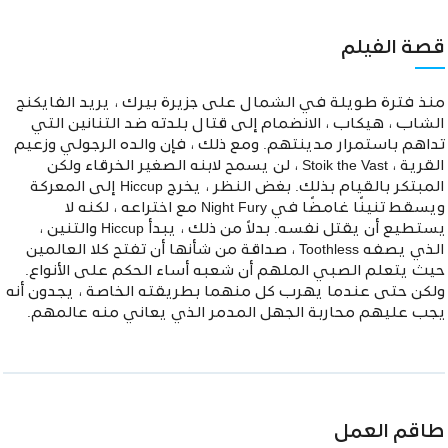
قصة الفيلم
منذ فترة طويلة في الشمال على جزيرة بيرك ، يريد الفايكنج
الشاب ، هيكاب ، الانضمام إلى قتال بلدته ضد التنانين التي
تداهم باستمرار مدينتهم. ومع ذلك ، فإن والده الرجولي وزعيم
القرية ، Stoik the Vast ، لن يسمح لابنه الصغير الخرقاء ولكن
المبتكر بالقيام بذلك. بغض النظر ، يخرج Hiccup إلى المعركة
ويسقط تنينًا غامضًا في Night Fury مع اختراعه ، لكنه لا
يستطيع أن يقتل نفسه. بدلاً من ذلك ، يبدأ Hiccup والتنين ،
الذي يصفه Toothless ، صداقة من شأنها أن تفتح كلا العالمين
حيث يتعلم الصبي الملهم أن شعبه أساء الحكم على الأنواع.
ولكن حتى عندما يهرب كل منهما بطريقته الخاصة ، يجدون أنه
يجب عليهم محاربة الجهل المدمر الذي يعاني منه عالمهم.
طاقم العمل