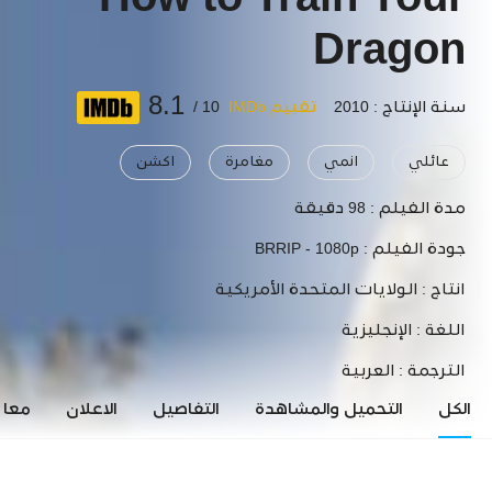
How to Train Your
Dragon
8.1
سنة الإنتاج : 2010
تقييم IMDb
10 /
عائلي
انمي
مغامرة
اكشن
مدة الفيلم :
98 دقيقة
جودة الفيلم :
BRRIP - 1080p
انتاج :
الولايات المتحدة الأمريكية
اللغة :
الإنجليزية
الترجمة :
العربية
الكل
التحميل والمشاهدة
التفاصيل
الاعلان
معاي