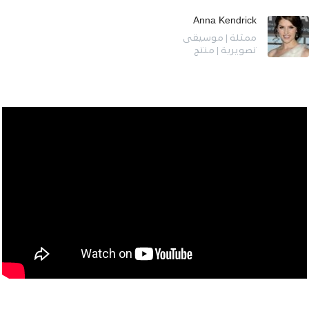
Anna Kendrick
ممثلة | موسيقى
تصويرية | منتج