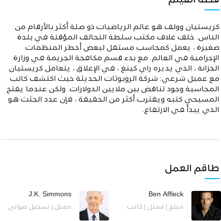
قصة الفيلم
كريستيان وولف هو عالم الرياضيات ذو صلة أكثر بالأرقام من
الناس. خلف غلاف مكتب سلطة التحالف المؤقتة في بلدة
صغيرة ، يعمل كمحاسب مستقل لبعض أخطر المنظمات
الإجرامية في العالم. مع بدء قسم مكافحة الجريمة في وزارة
الخزانة ، الذي يديره راي كينغ ، في الإغلاق ، يتعامل كريستيان
مع عميل شرعي: شركة الروبوتات الحديثة حيث اكتشف كاتب
المحاسبة وجود تناقض بين ملايين الدولارات. ولكن عندما يفتح
المسيحي كتبه ويقترب أكثر من الحقيقة ، فإن عدد الجثث هو
الذي يبدأ في الارتفاع.
طاقم العمل
J.K. Simmons
Ben Affleck
منتج | ممثل | كاتب
ممثل | تسجيل صوتي