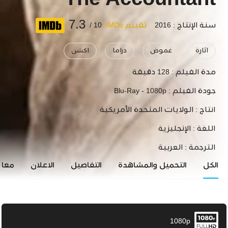
The Accountant
7.3
سنة الإنتاج : 2016
تقييم IMDb
10 /
اثارة
غموض
دراما
اكشن
مدة الفيلم :
128 دقيقة
جودة الفيلم :
Blu-Ray - 1080p
انتاج :
الولايات المتحدة الأمريكية
اللغة :
الإنجليزية
الترجمة :
العربية
الكل
التحميل والمشاهدة
التفاصيل
الاعلان
معاي
1080p