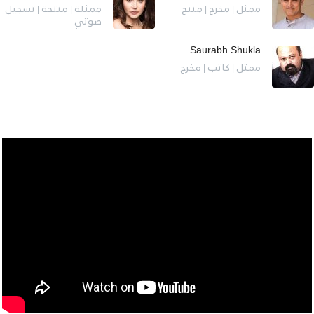
ممثل | مخرج | منتج
ممثلة | منتجة | تسجيل
صوتي
Saurabh Shukla
ممثل | كاتب | مخرج