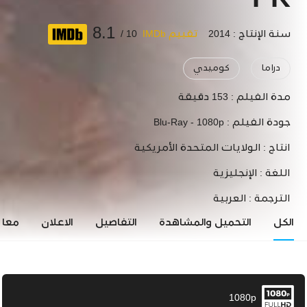
PK
8.1
سنة الإنتاج : 2014
تقييم IMDb
10 /
دراما
كوميدي
مدة الفيلم :
153 دقيقة
جودة الفيلم :
Blu-Ray - 1080p
انتاج :
الولايات المتحدة الأمريكية
اللغة :
الإنجليزية
الترجمة :
العربية
الكل
التحميل والمشاهدة
التفاصيل
الاعلان
معاي
1080p