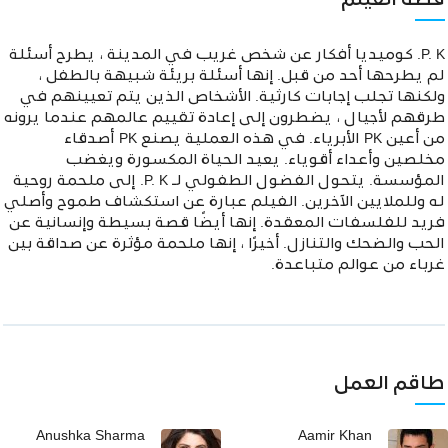
قصة الفيلم
P. K. كوميديا أفكار عن شخص غريب في المدينة ، يطرح أسئلة
لم يطرحها أحد من قبل. إنها أسئلة بريئة شبيهة بالطفل ،
ولكنها تجلب إجابات كارثية. الأشخاص الذين يتم تعيينهم في
طرقهم لأجيال ، يضطرون إلى إعادة تقييم عالمهم عندما يرونه
من أعين PK الأبرياء. في هذه العملية يصنع PK أصدقاء
مخلصين وأعداء أقوياء. يعيد الحياة المكسورة ويغضب
المؤسسة. يتحول الفضول الطفولي لـ P. K. إلى ملحمة روحية
له وللملايين الآخرين. الفيلم عبارة عن استكشاف طموح وأصلي
فريد للفلسفات المعقدة. إنها أيضًا قصة بسيطة وإنسانية عن
الحب والضحك والتنازل. أخيرًا ، إنها ملحمة مؤثرة عن صداقة بين
غرباء من عوالم متباعدة.
طاقم العمل
Anushka Sharma
Aamir Khan