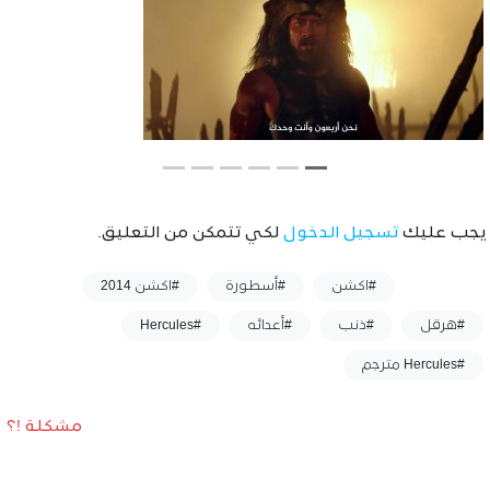
يجب عليك
تسجيل الدخول
لكي تتمكن من التعليق.
وسوم :
#اكشن
#أسطورة
#اكشن 2014
#هرقل
#ذنب
#أعدائه
#Hercules
#Hercules مترجم
مشكلة !؟