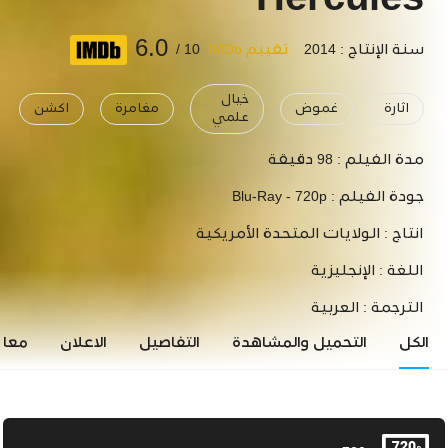
Hercules
6.0
سنة الإنتاج : 2014
تقييم IMDb
10 /
خيال
اثارة
غموض
مغامرة
اكشن
علمي
مدة الفيلم :
98 دقيقة
جودة الفيلم :
Blu-Ray - 720p
انتاج :
الولايات المتحدة الأمريكية
اللغة :
الإنجليزية
الترجمة :
العربية
الكل
التحميل والمشاهدة
التفاصيل
الاعلان
معاي