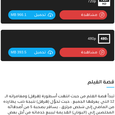
720p
مشاهدة
تحميل
966.1 MB
480p
مشاهدة
تحميل
393.5 MB
قصة الفيلم
تبدأ قصة الفلم من حيث انتهت أسطورة (هرقل) ومغامراته الـ
12 التي يعرفها الجميع ، حيث تحوَّل (هرقل) نتيجة ذنب يطارده
من الماضي إلى شخص مرتزق ، يسافر بصحبة 5 من أصدقائه
المخلصين إلى (اليونان) القديمة ليبيع خدماته من أجل بعض