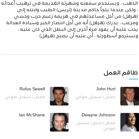
الذهب ، ويستخدم سمعته وشهرته القديمة في ترهيب أعدائه
، ولكن عندما يلجأ حاكم مدينة (ثريس) الطيب وابنته إلى
(هرقل) من أجل مساعدتهم في هزيمة زعيم حرب وحشي
ومرعب ، يدرك (هرقل) أنه من أجل انتصار الخير وسيادة العدالة
يجب عليه أن يعود مرة أخرى إلى البطل الذي كان عليه ،
ويسترجع أسطورته ، أي عليه أن يصبح (هرقل) .
طاقم العمل
Rufus Sewell
John Hurt
ممثل | تسجيل صوتي
ممثل | تسجيل صوتي
Ian McShane
Dwayne Johnson
ممثل | منتج | تسجيل
صوتي