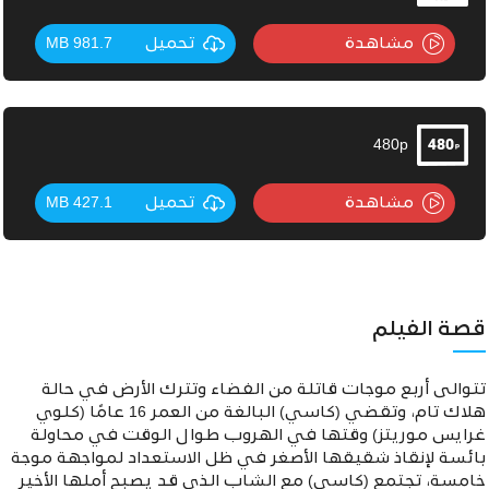
مشاهدة
تحميل
981.7 MB
480p
مشاهدة
تحميل
427.1 MB
قصة الفيلم
تتوالى أربع موجات قاتلة من الفضاء وتترك الأرض في حالة
هلاك تام، وتقضي (كاسي) البالغة من العمر 16 عامًا (كلوي
غرايس موريتز) وقتها في الهروب طوال الوقت في محاولة
بائسة لإنقاذ شقيقها الأصغر في ظل الاستعداد لمواجهة موجة
خامسة، تجتمع (كاسي) مع الشاب الذي قد يصبح أملها الأخير