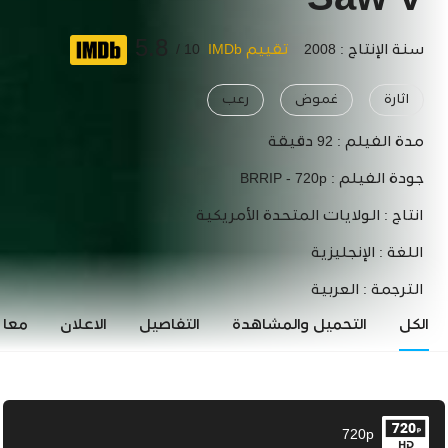
Saw V
5.8
سنة الإنتاج : 2008
تقييم IMDb
10 /
اثارة
غموض
رعب
مدة الفيلم :
92 دقيقة
جودة الفيلم :
BRRIP - 720p
انتاج :
الولايات المتحدة الأمريكية
اللغة :
الإنجليزية
الترجمة :
العربية
الكل
التحميل والمشاهدة
التفاصيل
الاعلان
معاي
720p