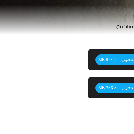
ليقات
(0)
حميل
824.2 MB
حميل
356.8 MB