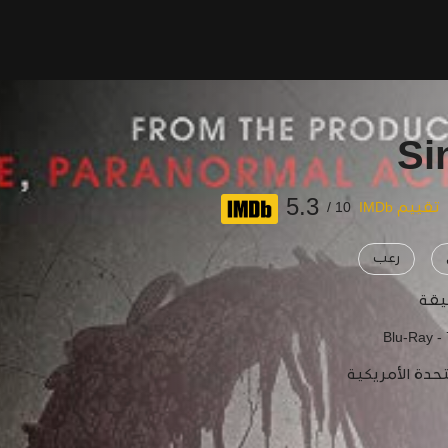
Si
5.3
تقييم IMDb
10 /
رعب
Blu-Ray -
تحدة الأمريكية