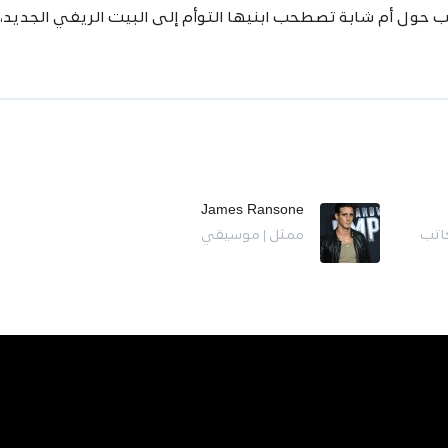
عب حول أم شابة تصطحب ابنيها التوأم إلى البيت الريفي الجديد
James Ransone
كاتب
ممثل | موسيقي