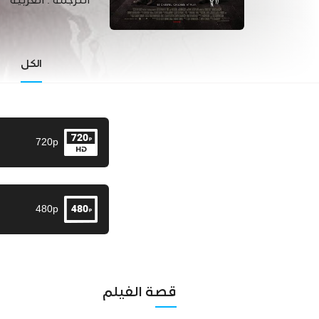
الترجمة :
العربية
الكل
720p
480p
قصة الفيلم