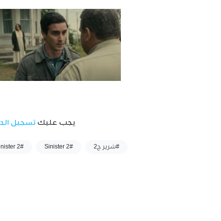
يجب عليك
تسجيل الد
وسوم :
#شرير ج2
#Sinister 2
#Sinister 2 مترجم