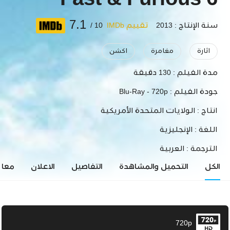
Fast & Furious 6
7.1
سنة الإنتاج : 2013
تقييم IMDb
10 /
اثارة
مغامرة
اكشن
مدة الفيلم :
130 دقيقة
جودة الفيلم :
Blu-Ray - 720p
انتاج :
الولايات المتحدة الأمريكية
اللغة :
الإنجليزية
الترجمة :
العربية
الكل
التحميل والمشاهدة
التفاصيل
الاعلان
معاي
720p