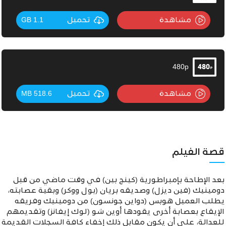
مشاهدة
تحميل
1.1 GB
480p
مشاهدة
تحميل
518.6 MB
قصة الفيلم
بعد الإطاحة بإمبراطورية (كينج بين) في وقت ماضي من قبل
دومينيك (فين ديزل) وصديقه بريان (بول ووكر) وبقية عصابته،
يطلب العميل هوبس (دواين جونسون) من دومينيك وفريقه
الإيقاع بعصابة أخرى يقودها أوين شو (لوك إيفانز) وتقديمهم
للعدالة، على أن يكون مقابل ذلك إخفاء كافة السجلات القديمة