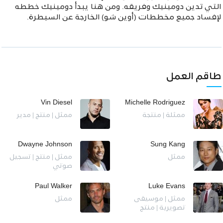
التي تدين دومينيك وفريقه. ومن هنا يبدأ دومينيك خططه
لإفساد جميع مخططات (أوين شو) الخارجة عن السيطرة.
طاقم العمل
Vin Diesel
Michelle Rodriguez
ممثلة | منتجة
ممثل | منتج | مدير
Dwayne Johnson
Sung Kang
ممثل
ممثل | منتج | تسجيل
صوتي
Paul Walker
Luke Evans
ممثل | موسيقى
ممثل
تصويرية | منتج