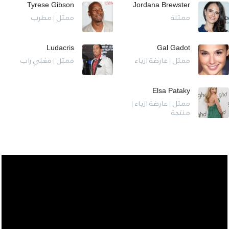
Tyrese Gibson
Jordana Brewster
ممثلة
ممثل | مطرب
Ludacris
Gal Gadot
ممثل | عارضة ازياء
ممثل | مغني راب
Elsa Pataky
ممثل | عارضة ازياء |
منتجة