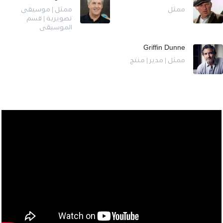
ممثل
ممثل | موسيقى
تصويرية | قسم
الموسيقى
Griffin Dunne
ممثل | مدير | منتج