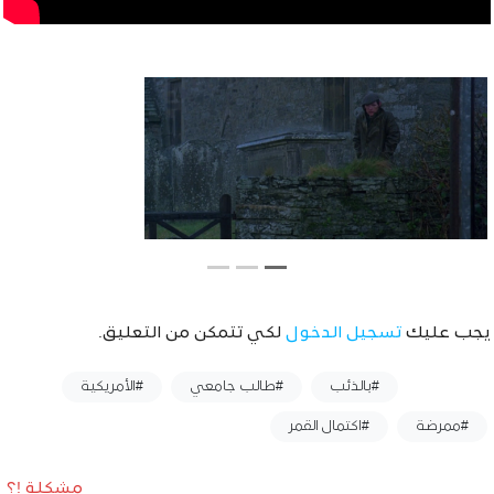
يجب عليك
تسجيل الدخول
لكي تتمكن من التعليق.
وسوم :
#بالذئب
#طالب جامعي
#الأمريكية
#ممرضة
#اكتمال القمر
مشكلة !؟