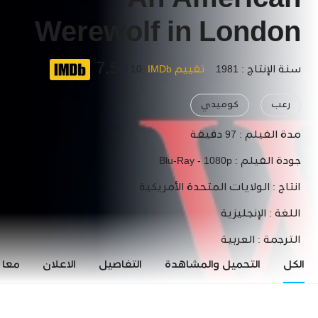
An American
Werewolf in London
7.5
سنة الإنتاج : 1981
تقييم IMDb
10 /
رعب
كوميدي
مدة الفيلم :
97 دقيقة
جودة الفيلم :
Blu-Ray - 1080p
انتاج :
الولايات المتحدة الأمريكية
اللغة :
الإنجليزية
الترجمة :
العربية
الكل
التحميل والمشاهدة
التفاصيل
الاعلان
معاي