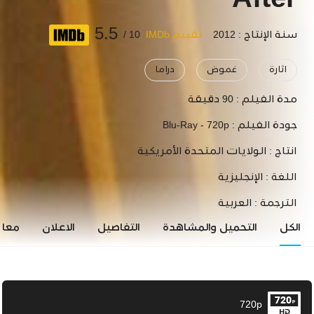
After
5.5
سنة الإنتاج : 2012
تقييم IMDb
10 /
اثارة
غموض
دراما
مدة الفيلم :
90 دقيقة
جودة الفيلم :
Blu-Ray - 720p
انتاج :
الولايات المتحدة الأمريكية
اللغة :
الإنجليزية
الترجمة :
العربية
الكل
التحميل والمشاهدة
التفاصيل
الاعلان
معاي
720p