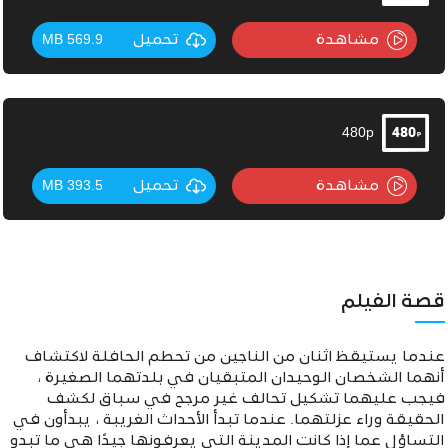
مشاهدة
تحميل
569.9 MB
480p
مشاهدة
تحميل
393.5 MB
قصة الفيلم
عندما يستيقظ اثنان من الناجين من تحطم الحافلة لاكتشاف
أنهما الشخصان الوحيدان المتبقيان في بلدتهما الصغيرة ،
فيجب عليهما تشكيل تحالف غير مرجح في سباق لكشف
الحقيقة وراء عزلتهما. عندما تبدأ الأحداث الغريبة ، يبدأون في
التساؤل عما إذا كانت المدينة التي يعرفونها جيدًا هي ما تبدو