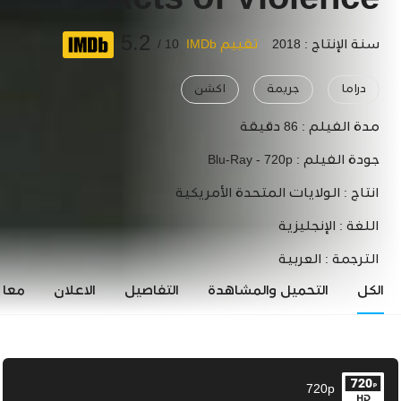
Acts of Violence
5.2
سنة الإنتاج : 2018
تقييم IMDb
10 /
دراما
جريمة
اكشن
مدة الفيلم :
86 دقيقة
جودة الفيلم :
Blu-Ray - 720p
انتاج :
الولايات المتحدة الأمريكية
اللغة :
الإنجليزية
الترجمة :
العربية
الكل
التحميل والمشاهدة
التفاصيل
الاعلان
معاي
720p