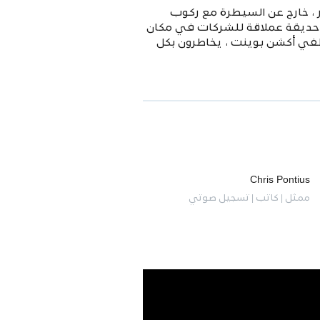
، خارج عن السيطرة مع ركوب
ي المراهقة ، تفتح حديقة عملاقة للشركات في مكان
 دي. سي وموظفي أكشن بوينت ، يخاطرون بكل
Chris Pontius
ممثل | كاتب | تسجيل صوتي