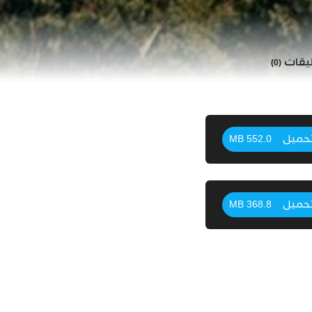
ليقات
(0)
حميل
552.0 MB
حميل
368.8 MB