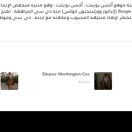
وقع أكشن بوينت ، أكشن بوينت ، وهو متنزه منخفض الإيجار 
الخيل بشكل خطير. تمامًا مثلما تزور Boogie (إليانور وورثينجتون كوكس) ابنة دي س
يب وتعرض مستقبل Action Point للخطر. لإنقاذ متنزهه المحبوب وعلاقته مع ابنته ،
Eleanor Worthington-Cox
ممثلة