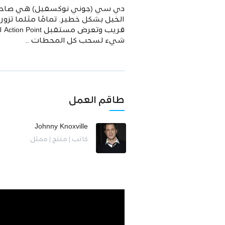
دي سي (جوني نوكسفيل) هي صاحبة م
قر
شيء لسحب كل المحطات ..
طاقم العمل
Johnny Knoxville
كاتب | منتج | ممثل