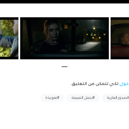
خول
لكي تتمكن من التعليق.
لصدور العارية
#تحمل التميمة
#تعويذة