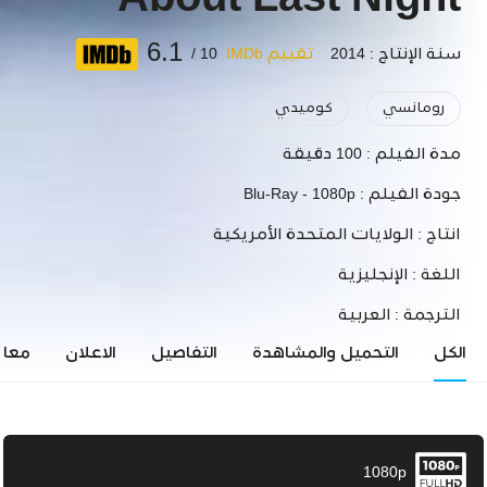
About Last Night
6.1
سنة الإنتاج : 2014
تقييم IMDb
10 /
رومانسي
كوميدي
مدة الفيلم :
100 دقيقة
جودة الفيلم :
Blu-Ray - 1080p
انتاج :
الولايات المتحدة الأمريكية
اللغة :
الإنجليزية
الترجمة :
العربية
الكل
التحميل والمشاهدة
التفاصيل
الاعلان
معاي
1080p