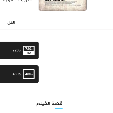
الترجمة :
العربية
الكل
720p
480p
قصة الفيلم