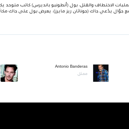
ليات الاختطاف والقتل، بول (أنطونيو بانديرس) كاتب متوحد يك
ع جوّال يدُعي جاك (جوناثان ريز مايرز)،
يعرض بول على جاك مكانًا 
Antonio Banderas
ممثل