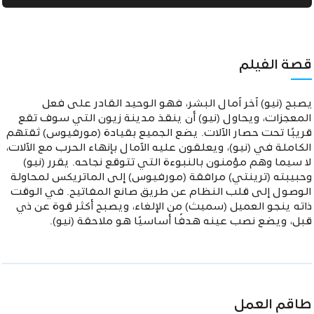
قصة الفيلم
يصبح (نيو) آخر آمال البشر، فهو الوحيد القادر على فعل
المعجزات، ويحاول (نيو) أن ينقذ مدينة زيون التي سوف تقع
قريبًا تحت حصار الآلات. يضع الجميع بقيادة (مورفيوس) ثقتهم
الكاملة في (نيو)، ويعلقون عليه الآمال بإنهاء الحرب مع الآلات،
لا سيما وهم مؤمنون بالنبوءة التي تتوقع نجاحه. يقرر (نيو)
وحبيبته (ترينتي) مرافقة (مورفيوس) إلى الماتريكس لمحاولة
الوصول إلى قلب النظام عن طريق صانع المفاتيح. في الوقت
ذاته ينجو العميل (سميث) من الإلغاء، ويصبح أكثر قوة عن ذي
قبل، ويضع نصب عينه هدفًا أساسيًا هو ملاحقة (نيو).
طاقم العمل