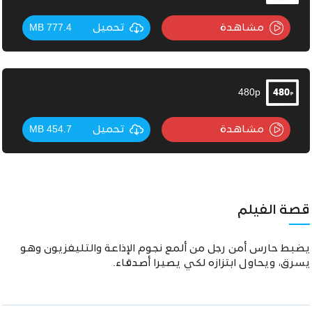
مشاهدة
تحميل
777.4 MB
480p
مشاهدة
تحميل
454.7 MB
قصة الفيلم
يضبط حارس أمن رجل من ألمع نجوم اﻹذاعة والتليفزيون وهو
يسرق، ويحاول ابتزازه لكي يصيرا أصدقاء.