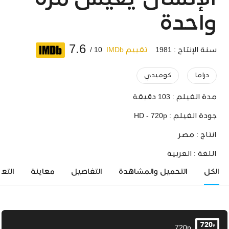
الإنسان يعيش مرة
واحدة
7.6
سنة الإنتاج : 1981
تقييم IMDb
10 /
دراما
كوميدي
مدة الفيلم :
103 دقيقة
جودة الفيلم :
HD - 720p
انتاج :
مصر
اللغة :
العربية
الكل
التحميل والمشاهدة
التفاصيل
معاينة
التع
720p