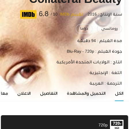
Collateral Beauty
6.8
سنة الإنتاج : 2016
تقييم IMDb
10 /
رومانسي
دراما
مدة الفيلم :
94 دقيقة
جودة الفيلم :
Blu-Ray - 720p
انتاج :
الولايات المتحدة الأمريكية
اللغة :
الإنجليزية
الترجمة :
العربية
الكل
التحميل والمشاهدة
التفاصيل
الاعلان
معاي
720p