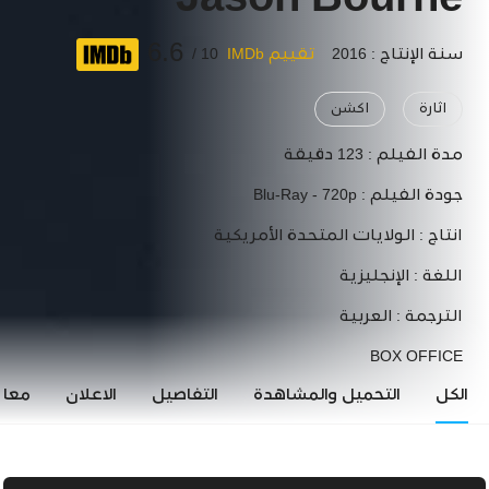
Jason Bourne
6.6
سنة الإنتاج : 2016
تقييم IMDb
10 /
اثارة
اكشن
مدة الفيلم :
123 دقيقة
جودة الفيلم :
Blu-Ray - 720p
انتاج :
الولايات المتحدة الأمريكية
اللغة :
الإنجليزية
الترجمة :
العربية
BOX OFFICE
الكل
التحميل والمشاهدة
التفاصيل
الاعلان
معاي