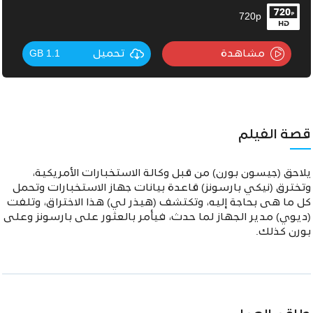
720p
مشاهدة
تحميل
1.1 GB
قصة الفيلم
يلاحق (جيسون بورن) من قبل وكالة الاستخبارات اﻷمريكية،
وتخترق (نيكي بارسونز) قاعدة بيانات جهاز الاستخبارات وتحمل
كل ما هى بحاجة إليه، وتكتشف (هيذر لي) هذا الاختراق، وتلفت
(ديوي) مدير الجهاز لما حدث، فيأمر بالعثور على بارسونز وعلى
بورن كذلك.