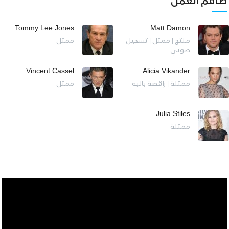
طاقم العمل
Tommy Lee Jones
Matt Damon
منتج | ممثل | تسجيل
ممثل
صوتي
Vincent Cassel
Alicia Vikander
ممثلة | راقصة باليه
ممثل
Julia Stiles
ممثلة