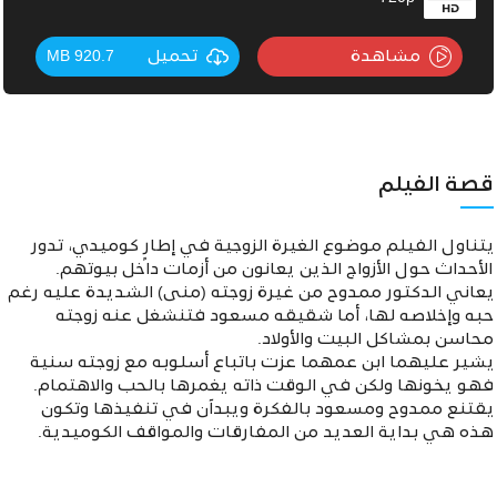
مشاهدة
تحميل
920.7 MB
قصة الفيلم
يتناول الفيلم موضوع الغيرة الزوجية في إطارٍ كوميدي، تدور
الأحداث حول الأزواج الذين يعانون من أزمات داخل بيوتهم.
يعاني الدكتور ممدوح من غيرة زوجته (منى) الشديدة عليه رغم
حبه وإخلاصه لها، أما شقيقه مسعود فتنشغل عنه زوجته
محاسن بمشاكل البيت والأولاد.
يشير عليهما ابن عمهما عزت باتباع أسلوبه مع زوجته سنية
فهو يخونها ولكن في الوقت ذاته يغمرها بالحب والاهتمام.
يقتنع ممدوح ومسعود بالفكرة ويبدآن في تنفيذها وتكون
هذه هي بداية العديد من المفارقات والمواقف الكوميدية.