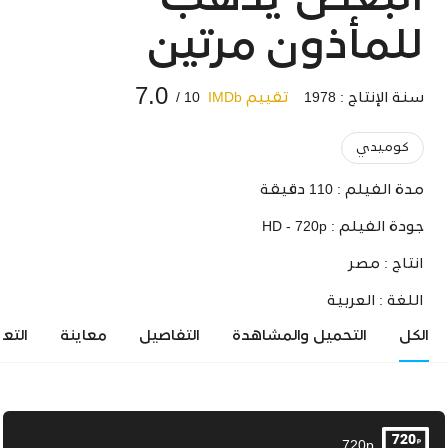
البعض يذهب
للمأذون مرتين
7.0
سنة الإنتاج : 1978
تقييم IMDb
10 /
كوميدي
مدة الفيلم :
110 دقيقة
جودة الفيلم :
HD - 720p
انتاج :
مصر
اللغة :
العربية
الكل
التحميل والمشاهدة
التفاصيل
معاينة
التع
720p