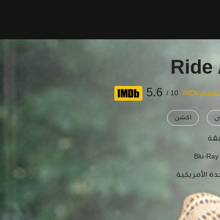
Ride 
5.6
قييم IMDb
10 /
ي
اكشن
Blu-Ray
دة الأمريكية