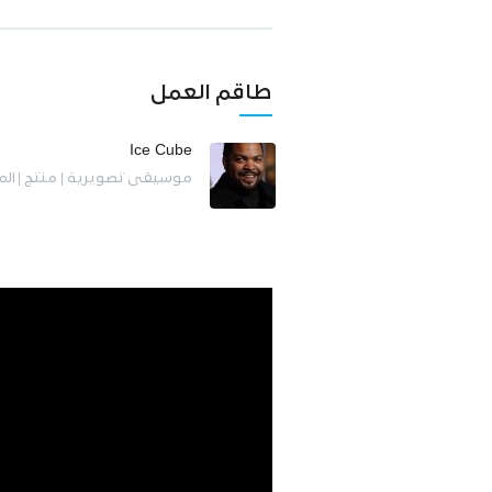
طاقم العمل
Ice Cube
موسيقى تصويرية | منتج | ال