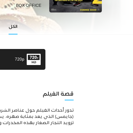
BOX OFFICE
الكل
720p
قصة الفيلم
تدور أحداث الفيلم حول عناصر الش
(جايمس) الذي يعد بمثابة صهره، يست
تزويد التجار الصغار بهذه المخدرات و