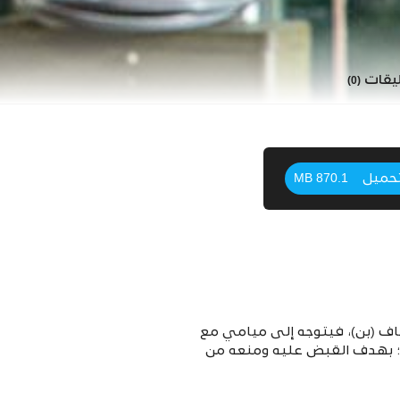
ليقات
(0)
حميل
870.1 MB
ف (بن)، فيتوجه إلى ميامي مع
ات؛ بهدف القبض عليه ومنعه من