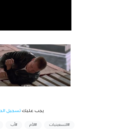
يجب عليك
تسجيل الد
وسوم :
#التسعينيات
#الأم
#أب