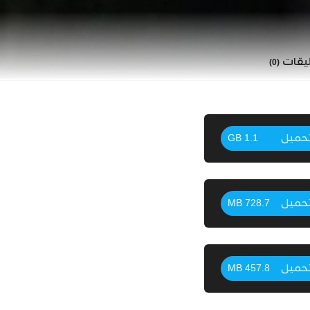
ليقات
(0)
حميل
1.1 GB
حميل
728.7 MB
حميل
457.8 MB