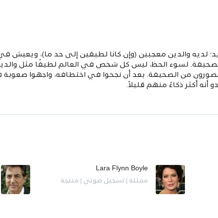
د؛ لديه والدين معجبين (وإن كانا لطيفين إلى حد ما)، ويعيش
حيفة. لسوء الحظ، ليس كل شخص في العالم لطيفًا مثل والديه؛ 
صورون من الصحيفة. بعد أن نجحوا في اختطافه، واجهوا صعوبة في
ه أكثر ذكاءً منهم قليلاً.
Lara Flynn Boyle
ممثلة | تسجيل صوتي | منتجة