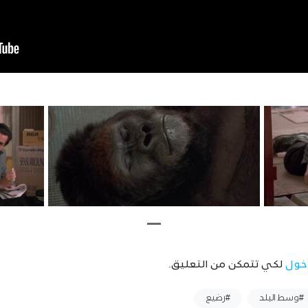
خول
لكي تتمكن من التعليق.
#وسط البلد
#رضيع