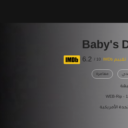
Baby's 
6.2
تقييم IMDb
10 /
دي
مغامرة
WEB-Rip - 
حدة الأمريكية