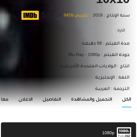
10x10
5.0
سنة الإنتاج : 2018
تقييم IMDb
10 /
اثارة
مدة الفيلم :
88 دقيقة
جودة الفيلم :
Blu-Ray - 1080p
انتاج :
الولايات المتحدة الأمريكية
اللغة :
الإنجليزية
الترجمة :
العربية
الكل
التحميل والمشاهدة
التفاصيل
الاعلان
معاي
1080p