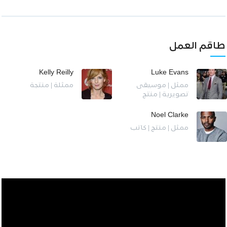
طاقم العمل
Kelly Reilly
Luke Evans
ممثل | موسيقى
ممثلة | منتجة
تصويرية | منتج
Noel Clarke
ممثل | منتج | كاتب