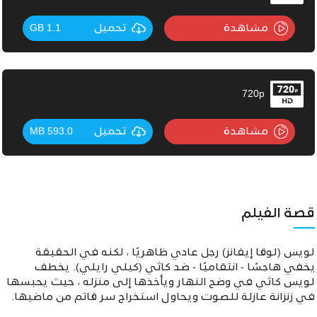
مشاهدة
تحميل
1.1 GB
720p
مشاهدة
تحميل
593.0 MB
قصة الفيلم
لويس (لوقا إيفانز) رجل عادي ظاهريًا ، لكنه في الحقيقة
يخفي هاجسًا - انتقاميًا - ضد كاثي (كيلي رايلي). يخطف
لويس كاثي في وضح النهار ويأخذها إلى منزله ، حيث يحبسها
في زنزانة عازلة للصوت ويحاول استخراج سر قاتم من ماضيها.