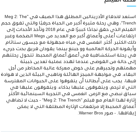
قصة الفيلم
استعد لاندفاع الأدرينالين المطلق هذا الصيف في "Meg 2: The
Trench"، وهي رحلة مثيرة أكبر من الحياة حرفيًا والتي تفوق حجم
الفيلم الذي حقق نجاحًا كبيرًا في عام 2018 وتأخذ الأحداث إلى
ارتفاعات أعلى وأعماق أكبر مع العديد من Megs الضخمة وغير
ذلك الكثير. أكثر. انغمس في مياه مجهولة مع جيسون ستاثام
وأيقونة الحركة العالمية وو جينغ بينما يقودان فريق بحث جريء
في رحلة استكشافية في أعمق أعماق المحيط. تتحول رحلتهم
إلى حالة من الفوضى عندما تهدد عملية تعدين خبيثة
مهمتهم وتجبرهم على خوض معركة عالية المخاطر من أجل
البقاء. في مواجهة الميجز الهائلة وناهبي البيئة الذين لا هوادة
فيها، يجب على أبطالنا أن يتفوقوا على الحيوانات المفترسة
التي لا ترحم، ويتفوقون عليها بذكاء، ويتفوقون عليها في
سباق نبضي مع الزمن. انغمس في التجربة السينمائية الأكثر
إثارة لهذا العام مع فيلم "Meg 2: The Trench" - حيث لا تضاهي
أعماق المحيط إلا مرتفعات الإثارة المطلقة التي لا يمكن
إيقافها. - صور Warner Bros.