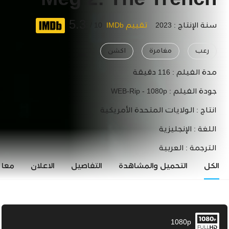
Meg 2: The Trench
5.3
سنة الإنتاج : 2023
تقييم IMDb
10 /
رعب
مغامرة
اكشن
مدة الفيلم :
116 دقيقة
جودة الفيلم :
WEB-Rip - 1080p
انتاج :
الولايات المتحدة الأمريكية
اللغة :
الإنجليزية
الترجمة :
العربية
الكل
التحميل والمشاهدة
التفاصيل
الاعلان
معاي
1080p