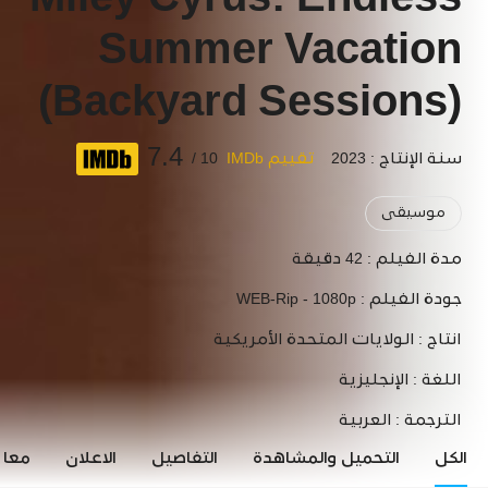
Miley Cyrus: Endless
Summer Vacation
(Backyard Sessions)
7.4
سنة الإنتاج : 2023
تقييم IMDb
10 /
موسيقى
مدة الفيلم :
42 دقيقة
جودة الفيلم :
WEB-Rip - 1080p
انتاج :
الولايات المتحدة الأمريكية
اللغة :
الإنجليزية
الترجمة :
العربية
الكل
التحميل والمشاهدة
التفاصيل
الاعلان
معاي