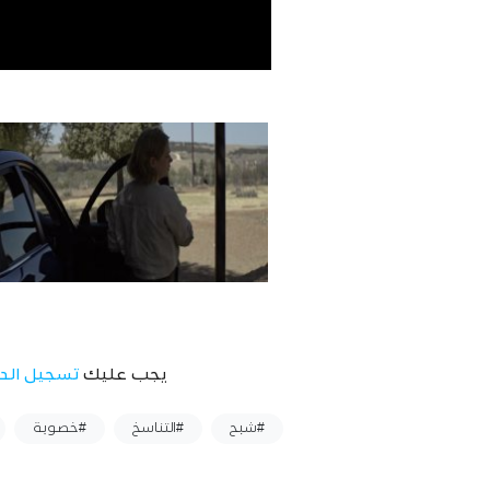
يجب عليك
تسجيل الد
وسوم :
#شبح
#التناسخ
#خصوبة