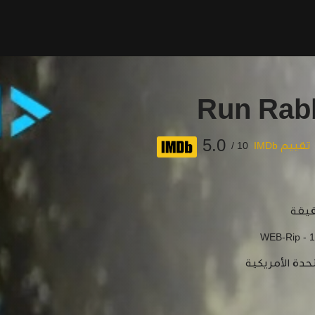
Run Rab
5.0
تقييم IMDb
10 /
WEB-Rip - 
حدة الأمريكية