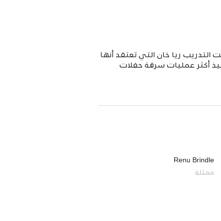
ين والعمل الجريء ، يتبع مجتمع Polite فنانة عسكرية تحت التدريب ريا خان التي تعتقد أنها
نفيذ أكثر عمليات سرقة حفلات
Renu Brindle
ممثلة