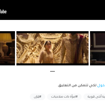
خول
لكي تتمكن من التعليق.
ية أنثى قوية
#امرأة ذات صلاحيات
#قِرَان