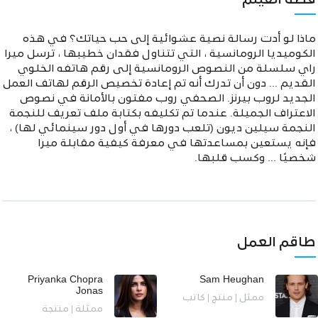
قصة الفيلم
ماذا لو أدت رسالة نصية عشوائية إلى حب حياتك؟ في هذه
الكوميديا الرومانسية ، التي تتناول فقدان خطيبها ، ترسل ميرا
راي سلسلة من النصوص الرومانسية إلى رقم هاتفه الخلوي
القديم ... دون أن تدرك أنه تم إعادة تخصيص الرقم لهاتف العمل
الجديد لروب بيرنز. الصحفي روب مفتون بالأمانة في نصوص
الاعتراف الجميلة. عندما تم تكليفه بكتابة ملف تعريف للنجمة
النجمة سيلين ديون (تلعب دورها في أول دور سينمائي لها) ،
فإنه يستعين بمساعدتها في معرفة كيفية مقابلة ميرا
شخصيًا ... وكسب قلبها.
طاقم العمل
Priyanka Chopra
Sam Heughan
Jonas
ممثل | منتج | كاتب
ممثلة | منتجة