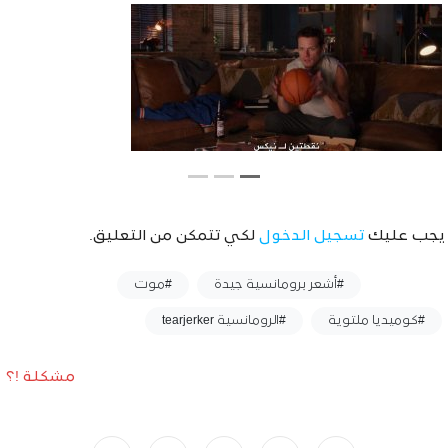
يجب عليك
تسجيل الدخول
لكي تتمكن من التعليق.
وسوم :
#أشعر برومانسية جيدة
#موت
#كوميديا ملتوية
#الرومانسية tearjerker
مشكلة !؟