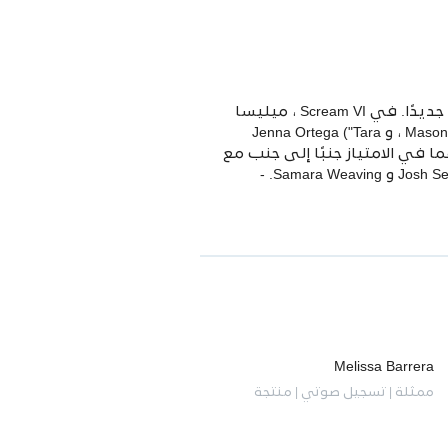
بعد عمليات القتل الأخيرة بشخصية Ghostface ، يترك الناجون الأربعة Woodsboro وراءهم ويبدأون فصلًا جديدًا. في Scream VI ، ميليسا
باريرا ("Sam Carpenter") ، و Jasmin Savoy Brown ("Mindy Meeks-Martin") ، و Mason Gooding ("Chad Meeks-Martin") ، و Jenna Ortega ("Tara
) و Courteney Cox (" Gale Weathers ") يعودان إلى أدوارهما في الامتياز جنبًا إلى جنب مع
Jack Champion و Henry Czerny و Liana Liberato و Dermot Mulroney و Devyn Nekoda و Tony Revolori و Josh Segarra و Samara Weaving. -
Melissa Barrera
ممثلة | تسجيل صوتي | منتجة