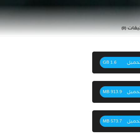
ليقات
(0)
حميل
1.6 GB
حميل
913.9 MB
حميل
573.7 MB