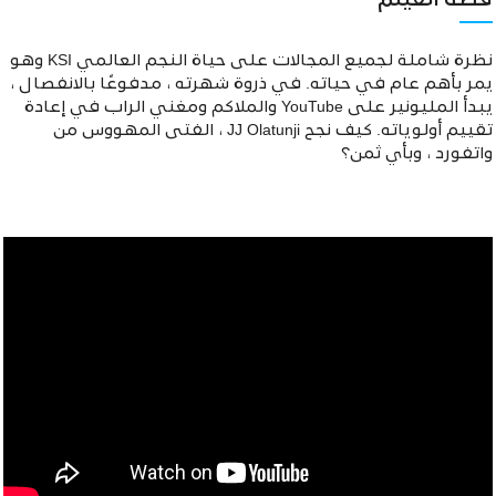
قصة الفيلم
نظرة شاملة لجميع المجالات على حياة النجم العالمي KSI وهو
يمر بأهم عام في حياته. في ذروة شهرته ، مدفوعًا بالانفصال ،
يبدأ المليونير على YouTube والملاكم ومغني الراب في إعادة
تقييم أولوياته. كيف نجح JJ Olatunji ، الفتى المهووس من
واتفورد ، وبأي ثمن؟