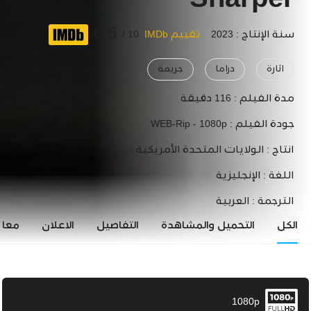
Sharper
6.6
سنة الإنتاج : 2023
تقييم IMDb
10 /
اثارة
دراما
جريمة
مدة الفيلم :
116 دقيقة
جودة الفيلم :
WEB-Rip - 1080p
انتاج :
الولايات المتحدة الأمريكية
اللغة :
الإنجليزية
الترجمة :
العربية
الكل
التحميل والمشاهدة
التفاصيل
الاعلان
معاي
1080p