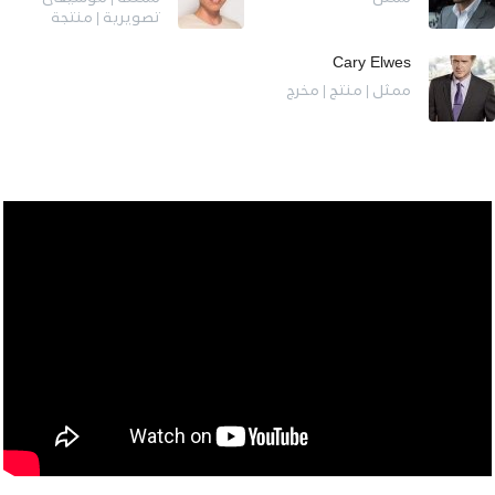
تصويرية | منتجة
Cary Elwes
ممثل | منتج | مخرج