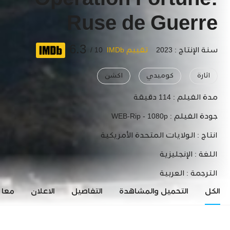
Operation Fortune:
Ruse de Guerre
6.3
سنة الإنتاج : 2023
تقييم IMDb
10 /
اثارة
كوميدي
اكشن
مدة الفيلم :
114 دقيقة
جودة الفيلم :
WEB-Rip - 1080p
انتاج :
الولايات المتحدة الأمريكية
اللغة :
الإنجليزية
الترجمة :
العربية
الكل
التحميل والمشاهدة
التفاصيل
الاعلان
معاي