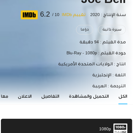
Joe Bell
6.2
سنة الإنتاج : 2020
تقييم IMDb
10 /
سيرة ذاتية
دراما
مدة الفيلم :
94 دقيقة
جودة الفيلم :
Blu-Ray - 1080p
انتاج :
الولايات المتحدة الأمريكية
اللغة :
الإنجليزية
الترجمة :
العربية
الكل
التحميل والمشاهدة
التفاصيل
الاعلان
معاي
1080p