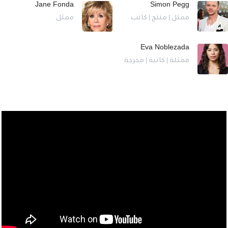
Jane Fonda
Simon Pegg
ممثل | منتج | كاتب
ممثل
Eva Noblezada
ممثلة | كاتبة | مخرجة