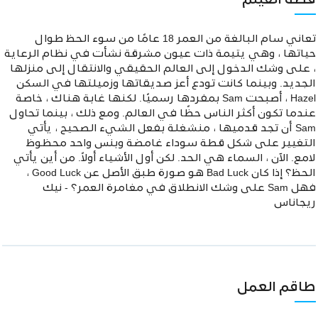
قصة الفيلم
تعاني سام البالغة من العمر 18 عامًا من سوء الحظ طوال
حياتها ، وهي يتيمة ذات عيون مشرقة نشأت في نظام الرعاية
، على وشك الدخول إلى العالم الحقيقي والانتقال إلى منزلها
الجديد. وبينما كانت تودع أعز صديقاتها وزميلتها في السكن
Hazel ، أصبحت Sam بمفردها رسميًا. لكنها غابة هناك ، خاصة
عندما تكون أكثر الناس حظًا في العالم. ومع ذلك ، بينما تحاول
Sam أن تجد قدميها ، منشغلة بفعل الشيء الصحيح ، يأتي
التغيير على شكل قطة سوداء غامضة وبنس واحد محظوظ
لامع. الآن ، السماء هي الحد. لكن أول الأشياء أولاً. من أين يأتي
الحظ؟ إذا كان Bad Luck هو صورة طبق الأصل عن Good Luck ،
فهل Sam على وشك الانطلاق في مغامرة العمر؟ - نيك
ريجاناس
طاقم العمل