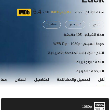
Luck
6.4
سنة الإنتاج : 2022
تقييم IMDb
10 /
انمي
كوميدي
مغامرة
مدة الفيلم :
105 دقيقة
جودة الفيلم :
WEB-Rip - 1080p
انتاج :
الولايات المتحدة الأمريكية
اللغة :
الإنجليزية
الترجمة :
العربية
الكل
التحميل والمشاهدة
التفاصيل
الاعلان
معاي
1080p