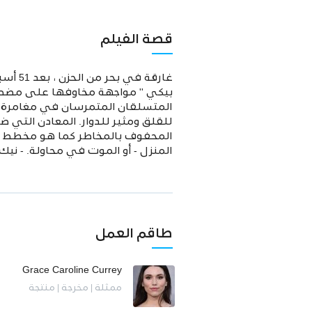
قصة الفيلم
غارقة
بيكي '' مواجهة مخاوفها على مضض. 
للقلق ومثير للدوار. المعادن الت
المحفوف بالمخاطر كما هو مخطط له 
المنزل - أو الموت في محاولة. - نيك
طاقم العمل
Grace Caroline Currey
ممثلة | مخرجة | منتجة