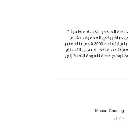
 ، قررت متسلقة الصخور الهشة عاطفياً ``
 حياة بيكي المدمرة ، يشرع
المتسلقان المتمرسان في مغامرة تسلق عالية المخاطر إلى قمة برج التلفزيون B67 المهجور الذي يبلغ ارتفاعه 2000 قدم: بناء مثير
 ذلك ، عندما لا يسير التسلق
 لوضع خطة للعودة الآمنة إلى
Mason Gooding
ممثل