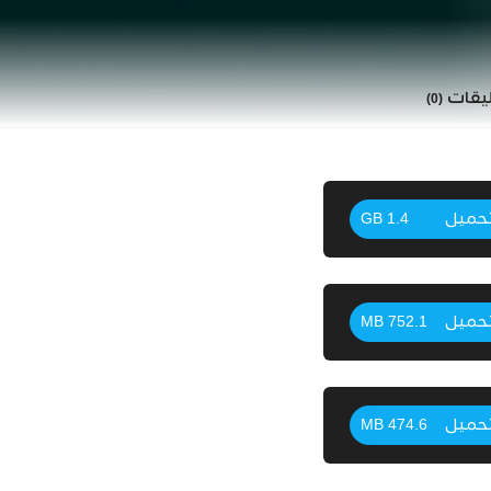
ليقات
(0)
حميل
1.4 GB
حميل
752.1 MB
حميل
474.6 MB