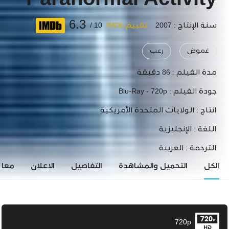
Paranormal Activity
6.3
سنة الإنتاج : 2007
تقييم IMDb
10 /
غموض
رعب
مدة الفيلم :
86 دقيقة
جودة الفيلم :
Blu-Ray - 720p
انتاج :
الولايات المتحدة الأمريكية
اللغة :
الإنجليزية
الترجمة :
العربية
الكل
التحميل والمشاهدة
التفاصيل
الاعلان
معاي
720p