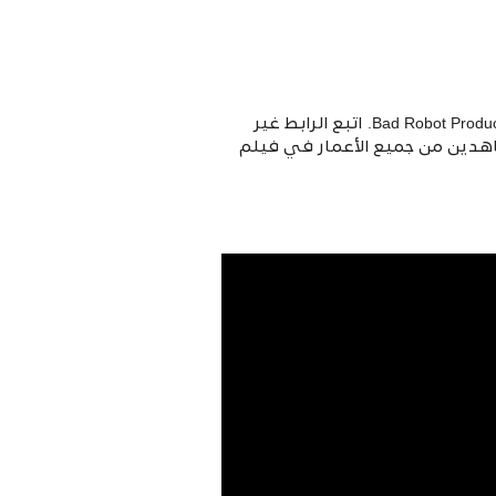
ظهر كتاب تشارلي ماكيزي الأكثر مبيعًا في فيلم الرسوم المتحركة الجميل هذا من NoneMore و Bad Robot Productions. اتبع الرابط غير
اهدين من جميع الأعمار في فيلم