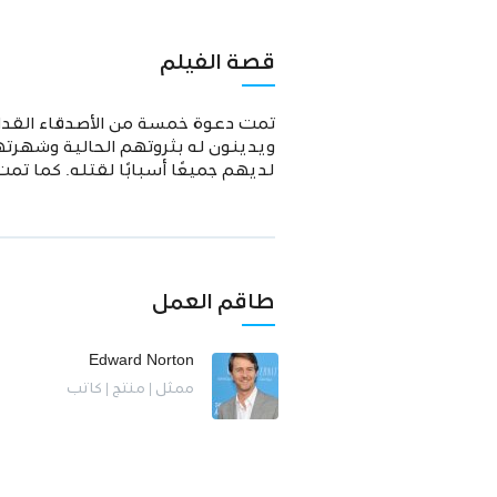
قصة الفيلم
تمت دعوة خمسة من الأصدقاء القدامى 
ويدينون له بثروتهم الحالية وشهرت
لديهم جميعًا أسبابًا لقتله. كما تمت دعوة Benoit Blanc ، أعظم مح
طاقم العمل
Edward Norton
ممثل | منتج | كاتب