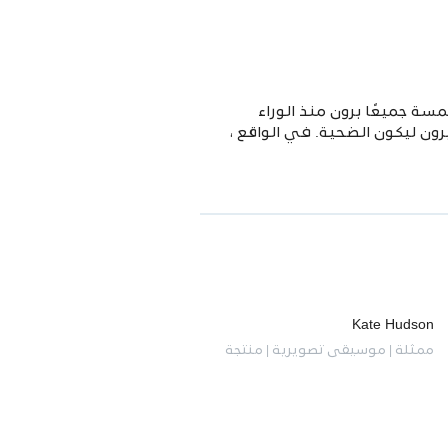
سة جميعًا برون منذ الوراء
ون ليكون الضحية. في الواقع ،
Kate Hudson
ممثلة | موسيقى تصويرية | منتجة