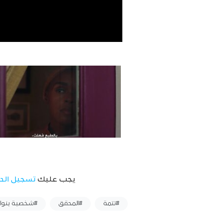
يجب عليك
تسجيل الد
وسوم :
#تتمة
#المحقق
#شخصية بنوا 