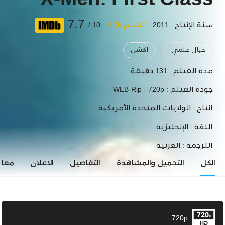
X-Men: First Class
7.7
سنة الإنتاج : 2011
تقييم IMDb
10 /
خيال علمي
اكشن
مدة الفيلم :
131 دقيقة
جودة الفيلم :
WEB-Rip - 720p
انتاج :
الولايات المتحدة الأمريكية
اللغة :
الإنجليزية
الترجمة :
العربية
الكل
التحميل والمشاهدة
التفاصيل
الاعلان
معاي
720p