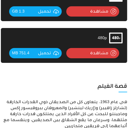
مشاهدة
تحميل
1.3 GB
480p
مشاهدة
تحميل
751.4 MB
قصة الفيلم
فى عام 1963، يتعاون كل من الصديقان ذوي القدرات الخارقة
(تشارلز زافيير) و(إريك لينشير) والمعروفان ببروفيسور إكس
وماجينتو للبحث عن كل اﻷفراد الذين يمتلكون قدرات خارقة
مثلهما، وسرعان ما يقع الشقاق بين
الصديقين، وينقسما مع
أتباعهما إلى فريقين متحاربين.