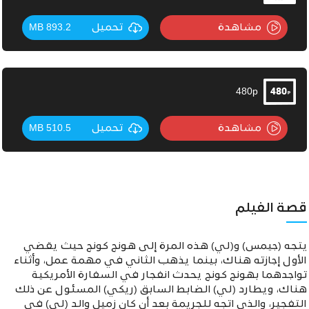
مشاهدة
تحميل
893.2 MB
480p
مشاهدة
تحميل
510.5 MB
قصة الفيلم
يتجه (جيمس) و(لي) هذه المرة إلى هونج كونج حيث يقضي
الأول إجازته هناك، بينما يذهب الثاني في مهمة عمل، وأثناء
تواجدهما بهونج كونج يحدث انفجار في السفارة الأمريكية
هناك، ويطارد (لي) الضابط السابق (ريكي)
المسئول عن ذلك
التفجير، والذي اتجه للجريمة بعد أن كان زميل والد (لي) في