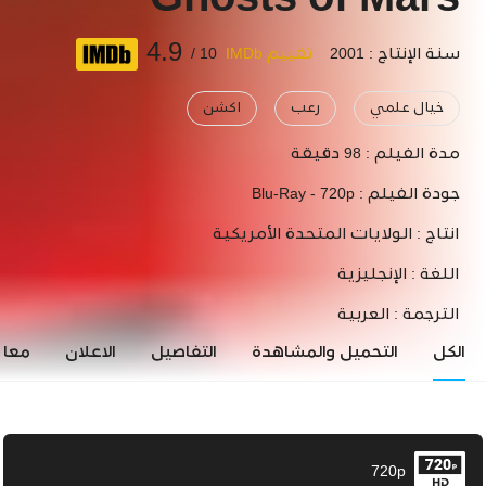
Ghosts of Mars
4.9
سنة الإنتاج : 2001
تقييم IMDb
10 /
خيال علمي
رعب
اكشن
مدة الفيلم :
98 دقيقة
جودة الفيلم :
Blu-Ray - 720p
انتاج :
الولايات المتحدة الأمريكية
اللغة :
الإنجليزية
الترجمة :
العربية
الكل
التحميل والمشاهدة
التفاصيل
الاعلان
معاي
720p