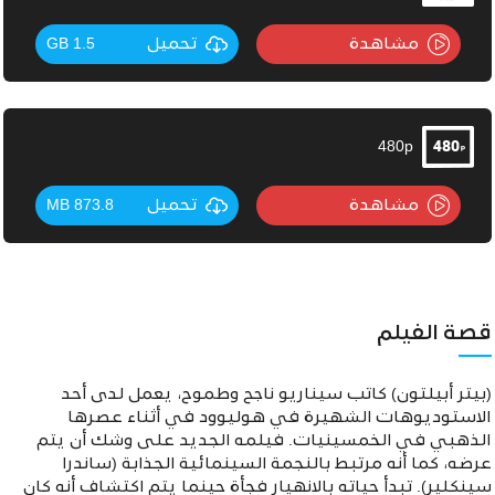
مشاهدة
تحميل
1.5 GB
480p
مشاهدة
تحميل
873.8 MB
قصة الفيلم
(بيتر أبيلتون) كاتب سيناريو ناجح وطموح، يعمل لدى أحد
الاستوديوهات الشهيرة في هوليوود في أثناء عصرها
الذهبي في الخمسينيات. فيلمه الجديد على وشك أن يتم
عرضه، كما أنه مرتبط بالنجمة السينمائية الجذابة
(ساندرا
سينكلير). تبدأ حياته بالانهيار فجأة حينما يتم اكتشاف أنه كان