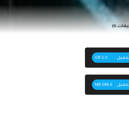
ليقات
(0)
حميل
1.0 GB
حميل
588.6 MB