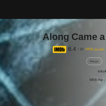
Along Came a
6.4
تقييم IMDb
10 /
جريمة
WEB-Rip -