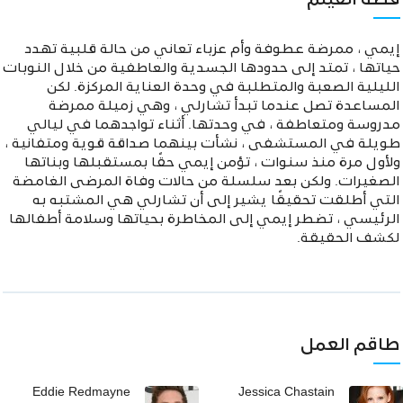
قصة الفيلم
إيمي ، ممرضة عطوفة وأم عزباء تعاني من حالة قلبية تهدد
حياتها ، تمتد إلى حدودها الجسدية والعاطفية من خلال النوبات
الليلية الصعبة والمتطلبة في وحدة العناية المركزة. لكن
المساعدة تصل عندما تبدأ تشارلي ، وهي زميلة ممرضة
مدروسة ومتعاطفة ، في وحدتها. أثناء تواجدهما في ليالي
طويلة في المستشفى ، نشأت بينهما صداقة قوية ومتفانية ،
ولأول مرة منذ سنوات ، تؤمن إيمي حقًا بمستقبلها وبناتها
الصغيرات. ولكن بعد سلسلة من حالات وفاة المرضى الغامضة
التي أطلقت تحقيقًا يشير إلى أن تشارلي هي المشتبه به
الرئيسي ، تضطر إيمي إلى المخاطرة بحياتها وسلامة أطفالها
لكشف الحقيقة.
طاقم العمل
Eddie Redmayne
Jessica Chastain