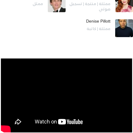
ممثلة | منتجة | تسجيل
ممثل
صوتي
Denise Pillott
ممثلة | كاتبة