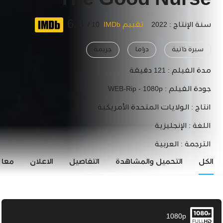
The Good Nurse
6.8
سنة الإنتاج : 2022
تقييم IMDb
10 /
سيرة ذاتية
دراما
جريمة
مدة الفيلم :
121 دقيقة
جودة الفيلم :
WEB-Rip - 1080p
انتاج :
الولايات المتحدة الأمريكية
اللغة :
الإنجليزية
الترجمة :
العربية
الكل
التحميل والمشاهدة
التفاصيل
الاعلان
معاي
1080p