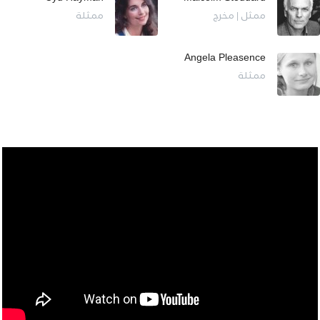
ممثل | مخرج
ممثلة
Angela Pleasence
ممثلة