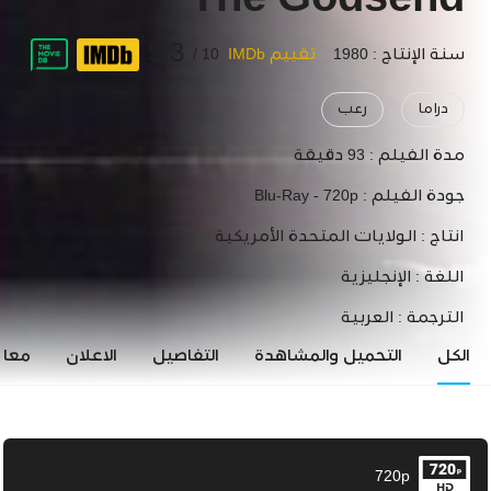
The Godsend
5.3
سنة الإنتاج : 1980
تقييم IMDb
10 /
دراما
رعب
مدة الفيلم :
93 دقيقة
جودة الفيلم :
Blu-Ray - 720p
انتاج :
الولايات المتحدة الأمريكية
اللغة :
الإنجليزية
الترجمة :
العربية
الكل
التحميل والمشاهدة
التفاصيل
الاعلان
معاي
720p