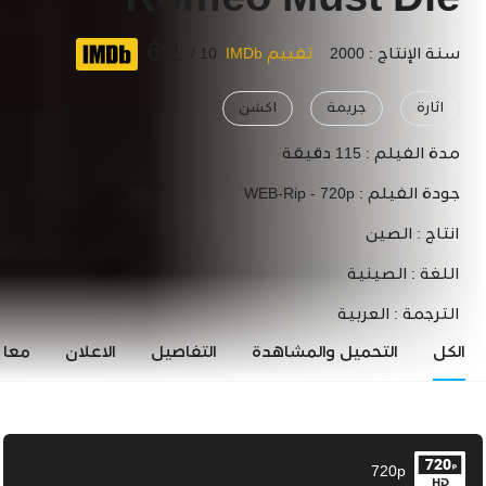
Romeo Must Die
6.1
سنة الإنتاج : 2000
تقييم IMDb
10 /
اثارة
جريمة
اكشن
مدة الفيلم :
115 دقيقة
جودة الفيلم :
WEB-Rip - 720p
انتاج :
الصين
اللغة :
الصينية
الترجمة :
العربية
الكل
التحميل والمشاهدة
التفاصيل
الاعلان
معاي
720p