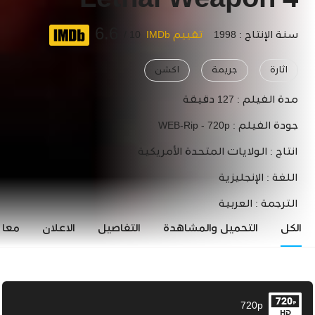
Lethal Weapon 4
6.6
سنة الإنتاج : 1998
تقييم IMDb
10 /
اثارة
جريمة
اكشن
مدة الفيلم :
127 دقيقة
جودة الفيلم :
WEB-Rip - 720p
انتاج :
الولايات المتحدة الأمريكية
اللغة :
الإنجليزية
الترجمة :
العربية
الكل
التحميل والمشاهدة
التفاصيل
الاعلان
معاي
720p