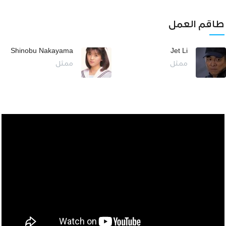
طاقم العمل
Shinobu Nakayama
Jet Li
ممثل
ممثل